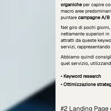
organiche
per capire cos
macro aree predominanti
puntare
campagne A/B t
Nel giro di pochi giorni
nettamente superiori in 
attratti da queste keywo
servizi, rappresentando 
Abbiamo quindi consigli
quel servizio, utilizza
• Keyword research
• Ottimizzazione strategi
#2 Landing Page 