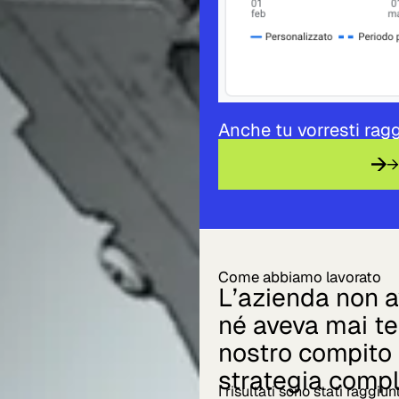
Anche tu vorresti ragg
→
Come abbiamo lavorato
L’azienda non 
né aveva mai tes
nostro compito 
strategia comp
​I risultati sono stati ragg