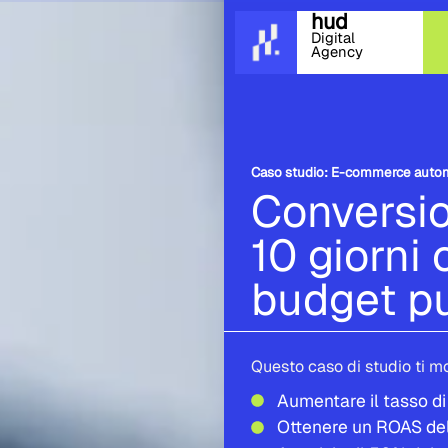
hud
Digital
Agency
Caso studio: E-commerce auto
Conversio
10 giorni 
budget pu
Questo caso di studio ti m
Aumentare il tasso di
Ottenere un ROAS del 