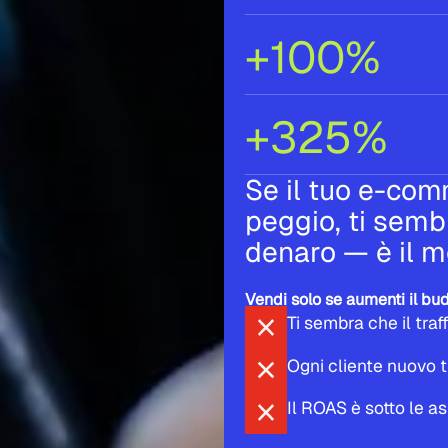
+100%
+325%
Se il tuo e-com
peggio, ti semb
denaro — è il 
Vendi solo se aumenti il b
Ti sembra che il traf
Ogni cliente nuovo t
Il ROAS è sotto le as