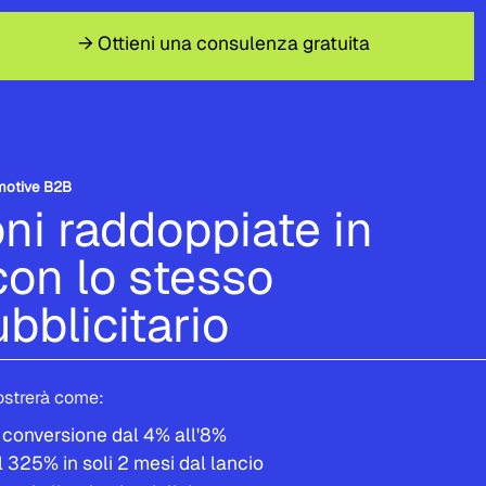
→ Ottieni una consulenza gratuita
motive B2B
ni raddoppiate in
con lo stesso
bblicitario
ostrerà come:
 conversione dal 4% all'8%
325% in soli 2 mesi dal lancio