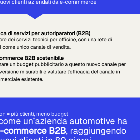
nuovi clienti aziendali da e-commmerce
ica di servizi per autoriparatori (B2B)
ore dei servizi tecnici per officine, con una rete di
i come unico canale di vendita.
e-commerce B2B sostenibile
nare un budget pubblicitario a questo nuovo canale per
ersione misurabili e valutare l’efficacia del canale in
merciale esistente.
on = più clienti, meno budget
 come un’azienda automotive ha
o e-commerce B2B
, raggiungendo