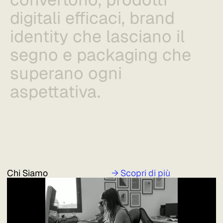
digitali efficaci, brand
identity che lasciano il
segno e packaging che
superano ogni
aspettativa.
Chi Siamo
→ Scopri di più