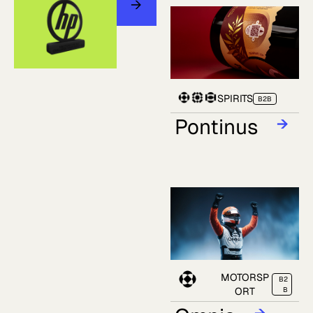
→
SPIRITS
B2B
Pontinus
→
MOTORSP
B2
ORT
B