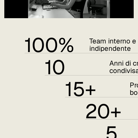
100%
Team interno e
indipendente
10
Anni di c
condivis
15+
Pr
bo
20+
5