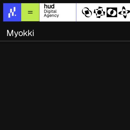
hud
Digital
Agency
Myokki