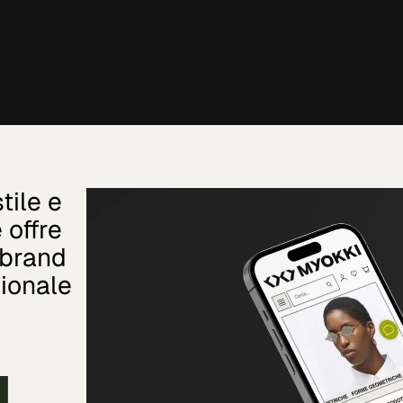
tile e
 offre
 brand
ionale