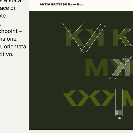
 è stata
ace di
ale
,
chpoint –
rsione,
 orientata
itivo.